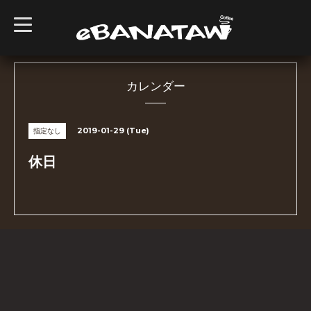
t
o
g
g
l
e
n
カレンダー
a
v
i
g
2019-01-29 (Tue)
指定なし
a
t
i
休日
o
n