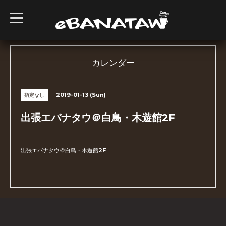
t
o
g
g
l
e
n
カレンダー
a
v
i
g
2019-01-13 (Sun)
指定なし
a
t
i
出張エバナタウ＠白鳥・木遊館2F
o
n
出張エバナタウ＠白鳥・木遊館2F