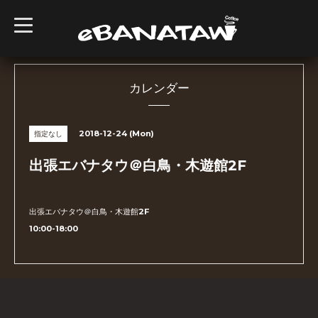
t
o
g
g
l
e
n
カレンダー
a
v
i
g
2018-12-24 (Mon)
指定なし
a
t
i
出張エバナタウ＠白鳥・木遊館2F
o
n
出張エバナタウ＠白鳥・木遊館2F
10:00-18:00