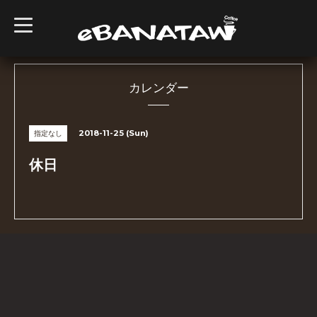
t
o
g
g
l
e
n
カレンダー
a
v
i
g
2018-11-25 (Sun)
指定なし
a
t
i
休日
o
n