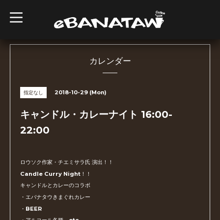
t
o
g
g
l
e
n
カレンダー
a
v
i
g
2018-10-29 (Mon)
指定なし
a
t
i
キャンドル・カレーナイト 16:00-
o
n
22:00
ロウソク作家・チエミサラ氏 演出！！
Candle Curry Night！！
キャンドルとカレーのコラボ
・エバナタウきまぐれカレー
・BEER