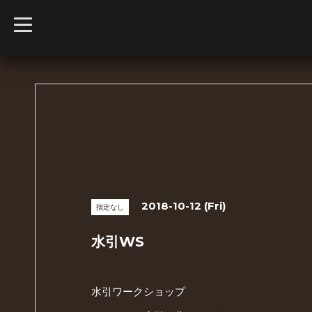
t
o
g
g
l
e
n
a
v
i
g
a
t
i
o
n
2018-10-12 (Fri)
指定なし
水引WS
水引ワークショップ