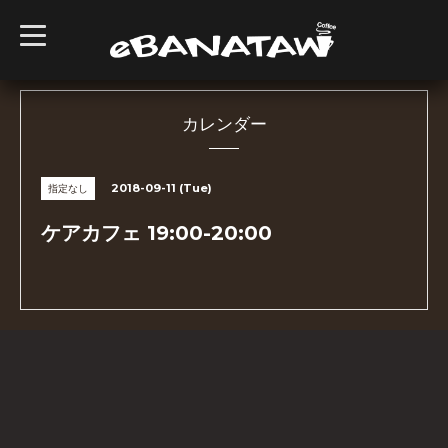
t
o
g
g
l
e
n
カレンダー
a
v
i
g
2018-09-11 (Tue)
指定なし
a
t
i
ケアカフェ 19:00-20:00
o
n