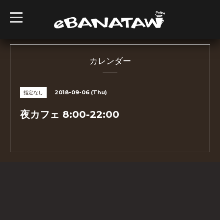
t
o
g
g
l
e
n
カレンダー
a
v
i
g
2018-09-06 (Thu)
指定なし
a
t
i
夜カフェ 8:00-22:00
o
n