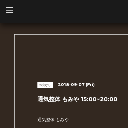
t
o
g
g
l
e
n
a
v
i
g
a
t
i
o
n
2018-09-07 (Fri)
指定なし
通気整体 もみや 15:00~20:00
通気整体 もみや