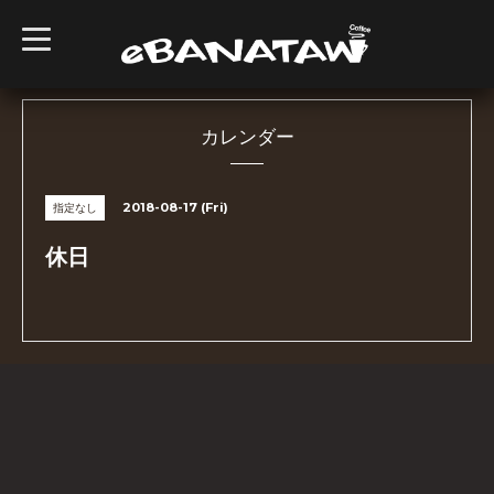
t
o
g
g
l
e
n
カレンダー
a
v
i
g
2018-08-17 (Fri)
指定なし
a
t
i
休日
o
n