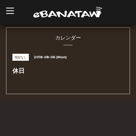
t
o
g
g
l
e
n
カレンダー
a
v
i
g
2018-08-06 (Mon)
指定なし
a
t
i
休日
o
n