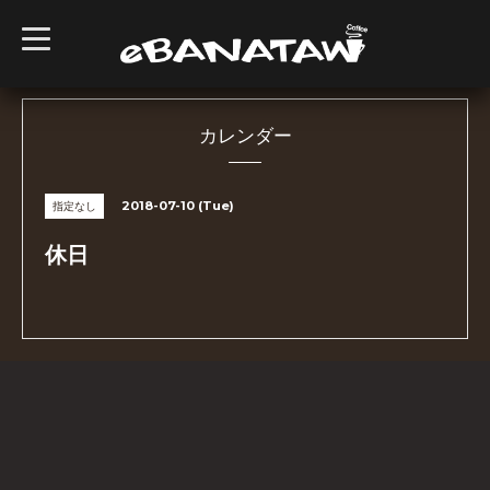
t
o
g
g
l
e
n
カレンダー
a
v
i
g
2018-07-10 (Tue)
指定なし
a
t
i
休日
o
n