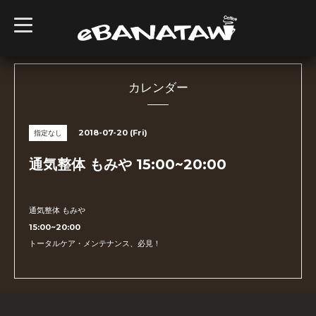
t
o
g
g
l
e
n
カレンダー
a
v
i
g
2018-07-20 (Fri)
指定なし
a
t
i
通気整体 もみや 15:00~20:00
o
n
通気整体 もみや
15:00~20:00
トータルケア・メンテナンス、必見！