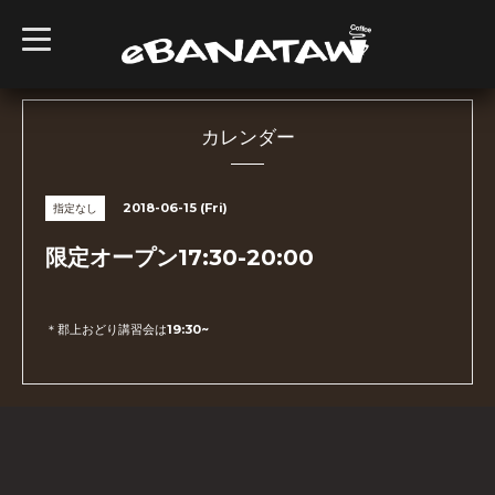
t
o
g
g
l
e
n
カレンダー
a
v
i
g
2018-06-15 (Fri)
指定なし
a
t
i
限定オープン17:30-20:00
o
n
＊郡上おどり講習会は19:30~