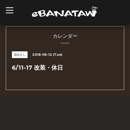
t
o
g
g
l
e
n
カレンダー
a
v
i
g
2018-06-12 (Tue)
指定なし
a
t
i
6/11-17 改装・休日
o
n