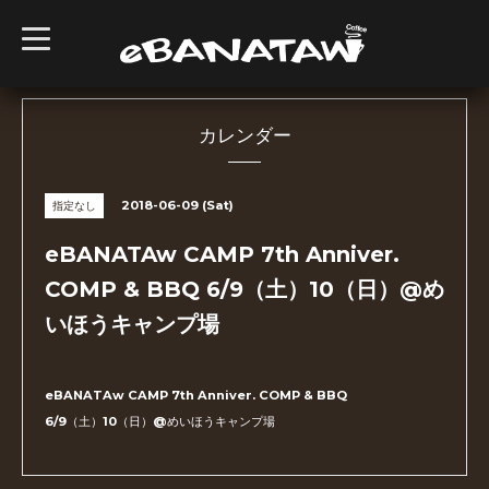
t
o
g
g
l
e
n
カレンダー
a
v
i
g
2018-06-09 (Sat)
指定なし
a
t
i
eBANATAw CAMP 7th Anniver.
o
n
COMP & BBQ 6/9（土）10（日）@め
いほうキャンプ場
eBANATAw CAMP 7th Anniver. COMP & BBQ
6/9（土）10（日）@めいほうキャンプ場