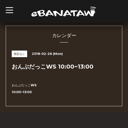
t
o
g
g
l
e
n
カレンダー
a
v
i
g
2018-02-26 (Mon)
指定なし
a
t
i
おんぶだっこWS 10:00~13:00
o
n
おんぶだっこWS
10:00~13:00