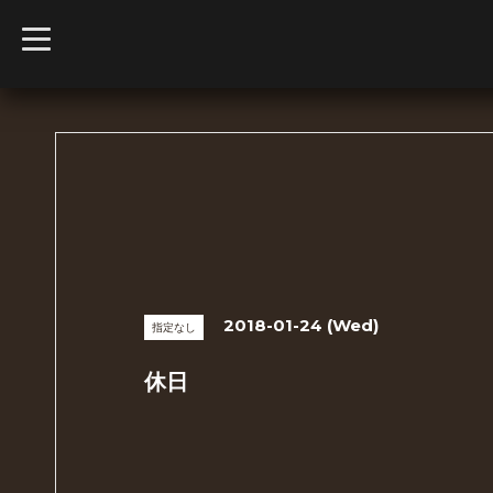
t
o
g
g
l
e
n
a
v
i
g
a
t
i
o
n
2018-01-24 (Wed)
指定なし
休日