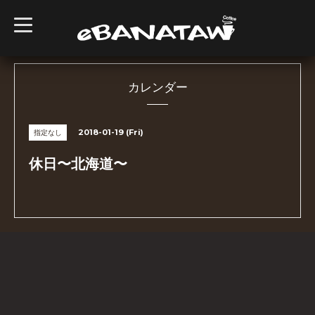
t
o
g
g
l
e
n
カレンダー
a
v
i
g
2018-01-19 (Fri)
指定なし
a
t
i
休日〜北海道〜
o
n