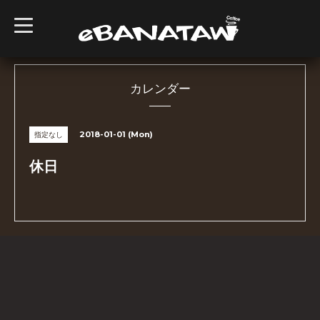
t
o
g
g
l
e
n
カレンダー
a
v
i
g
2018-01-01 (Mon)
指定なし
a
t
i
休日
o
n