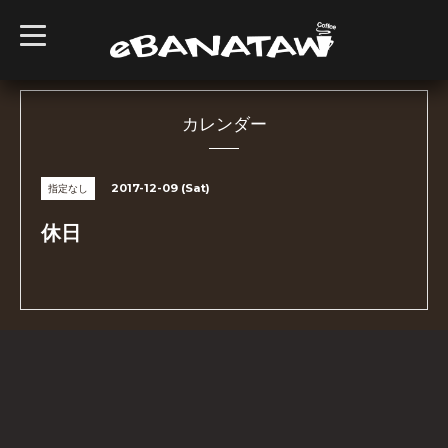
t
o
g
g
l
e
n
カレンダー
a
v
i
g
2017-12-09 (Sat)
指定なし
a
t
i
休日
o
n