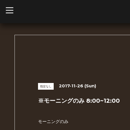
t
o
g
g
l
e
n
a
v
i
g
a
t
i
o
n
2017-11-26 (Sun)
指定なし
※モーニングのみ 8:00~12:00
モーニングのみ