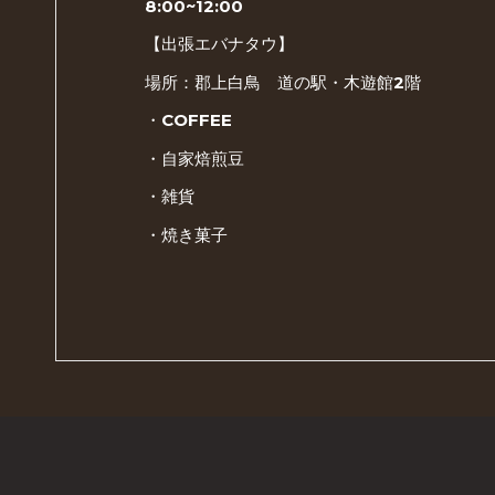
8:00~12:00
【出張エバナタウ】
場所：郡上白鳥 道の駅・木遊館2階
・COFFEE
・自家焙煎豆
・雑貨
・焼き菓子