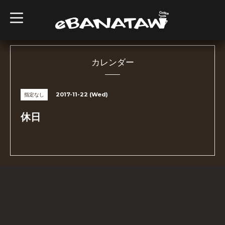
t
o
g
g
l
e
n
カレンダー
a
v
i
g
2017-11-22 (Wed)
指定なし
a
t
i
休日
o
n