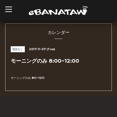
t
o
g
g
l
e
n
カレンダー
a
v
i
g
2017-11-07 (Tue)
指定なし
a
t
i
モーニングのみ 8:00~12:00
o
n
モーニングのみ 8時~12時