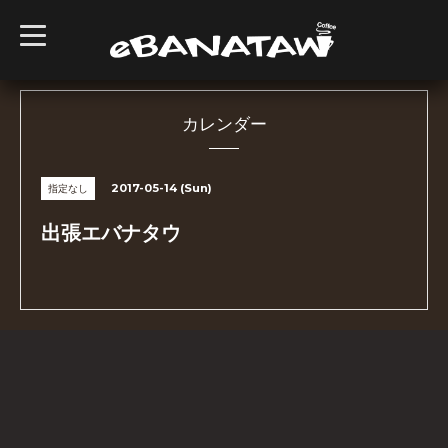
t
o
g
g
l
e
n
カレンダー
a
v
i
g
2017-05-14 (Sun)
指定なし
a
t
i
出張エバナタウ
o
n